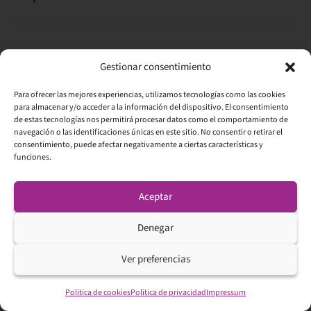
Deja una respuesta
Gestionar consentimiento
Tu dirección de correo electrónico no será publicada.
Para ofrecer las mejores experiencias, utilizamos tecnologías como las cookies
para almacenar y/o acceder a la información del dispositivo. El consentimiento
Los campos obligatorios están marcados con
*
de estas tecnologías nos permitirá procesar datos como el comportamiento de
navegación o las identificaciones únicas en este sitio. No consentir o retirar el
Comentario
*
consentimiento, puede afectar negativamente a ciertas características y
funciones.
Aceptar
Denegar
Ver preferencias
Política de cookies
Política de privacidad
Impressum