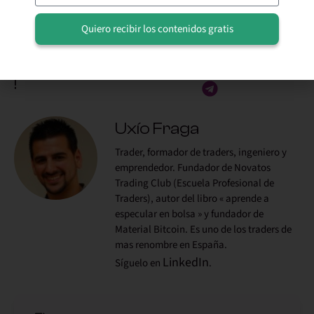
si quieres aprender más pincha en el siguiente enlace
y únete a la comunidad.
Quiero recibir los contenidos gratis
Alternative:
Comparte este articulo
!
Uxío Fraga
Trader, formador de traders, ingeniero y
emprendedor. Fundador de Novatos
Trading Club (Escuela Profesional de
Traders), autor del libro « aprende a
especular en bolsa » y fundador de
Material Bitcoin. Es uno de los traders de
mas renombre en España.
LinkedIn
Síguelo en
.