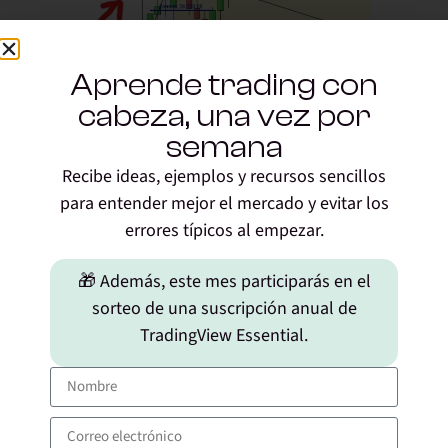
Aprende trading con
cabeza, una vez por
semana
Como ves,
Fibonacci sí está ahí
. No es una patraña,
Recibe ideas, ejemplos y recursos sencillos
como más de uno piensa, y sí se le puede sacar
para entender mejor el mercado y evitar los
partido. En la práctica, se le saca mucho menos
errores típicos al empezar.
provecho que en el papel porque, como te
comentaba antes, sueles tener pistas en el histórico
🎁 Además, este mes participarás en el
para marcar soportes y resistencias, sin necesidad de
sorteo de una suscripción anual de
recurrir a Fibonacci.
TradingView Essential.
No obstante,
en rupturas
, subidas libres y caídas
libres,
ayuda mucho
a diferenciar escenarios. Espero
que este artículo te haya servido de ayuda. Y ya sabes,