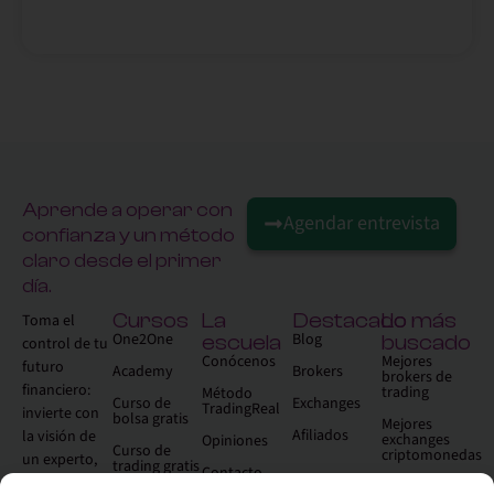
Aprende a operar con
Agendar entrevista
confianza y un método
claro desde el primer
día.
Cursos
La
Destacado
Lo más
Toma el
One2One
Blog
escuela
buscado
control de tu
Conócenos
Mejores
futuro
Academy
Brokers
brokers de
financiero:
trading
Método
Curso de
Exchanges
TradingReal
invierte con
bolsa gratis
Mejores
Afiliados
la visión de
exchanges
Opiniones
Curso de
criptomonedas
un experto,
trading gratis
Contacto
sin necesidad
Qué es el