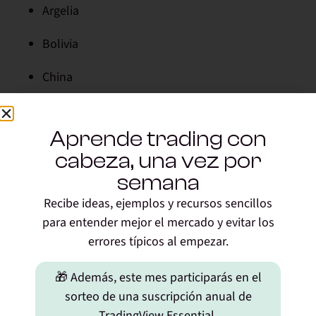
Argelia
Bolivia
China
Egipto
Aprende trading con
Marruecos
cabeza, una vez por
Nepal
semana
Recibe ideas, ejemplos y recursos sencillos
Mientras que la lista de países que permiten
para entender mejor el mercado y evitar los
transacciones privadas con criptomonedas sigue
errores típicos al empezar.
superando por mucho a la de países que lo prohíben;
por lo que no se espera ningún tipo de reacción de
🎁 Además, este mes participarás en el
apoyo ante las nuevas prohibiciones chinas por parte
sorteo de una suscripción anual de
de la comunidad internacional.
TradingView Essential.