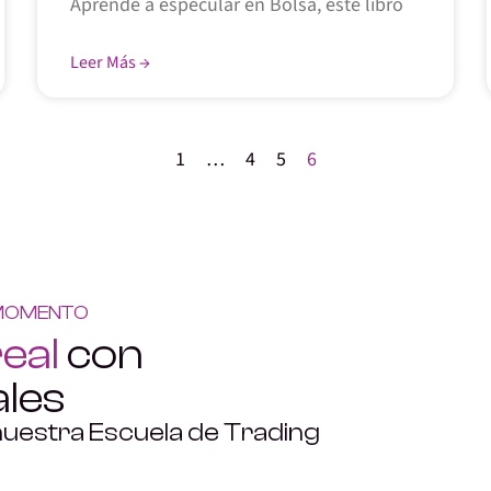
Aprende a especular en Bolsa, este libro
Leer Más →
1
…
4
5
6
 MOMENTO
real
con
ales
nuestra Escuela de Trading