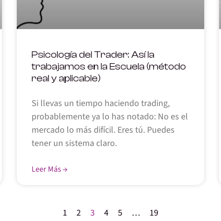
Psicología del Trader: Así la
trabajamos en la Escuela (método
real y aplicable)
Si llevas un tiempo haciendo trading,
probablemente ya lo has notado: No es el
mercado lo más difícil. Eres tú. Puedes
tener un sistema claro.
Leer Más →
1
2
3
4
5
…
19