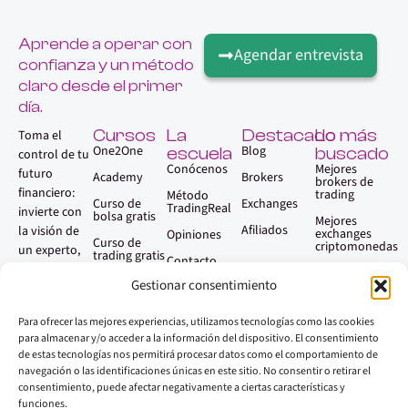
Aprende a operar con
Agendar entrevista
confianza y un método
claro desde el primer
día.
Cursos
La
Destacado
Lo más
Toma el
One2One
Blog
escuela
buscado
control de tu
Conócenos
Mejores
futuro
Academy
Brokers
brokers de
financiero:
trading
Método
Curso de
Exchanges
TradingReal
invierte con
bolsa gratis
Mejores
Afiliados
la visión de
exchanges
Opiniones
Curso de
criptomonedas
un experto,
trading gratis
Contacto
sin necesidad
Qué es el
Gestionar consentimiento
trading
Faq
de serlo.
Aprender
Para ofrecer las mejores experiencias, utilizamos tecnologías como las cookies
trading paso
a paso
para almacenar y/o acceder a la información del dispositivo. El consentimiento
de estas tecnologías nos permitirá procesar datos como el comportamiento de
Mejores
navegación o las identificaciones únicas en este sitio. No consentir o retirar el
plataformas
consentimiento, puede afectar negativamente a ciertas características y
de trading
El trading en mercados financieros supone un alto nivel de riesgo y puede no ser
funciones.