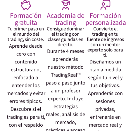
Formación
Academia de
Formación
gratuita
trading
personalizada
Tu primer paso en
Consigue dominar
Convierte el
el mundo del
el trading con
trading en tu
trading, sin coste.
clases guiadas en
fuente de ingresos
directo.
con un mentor
Aprende desde
experto solo para
Durante 4 meses
cero con
ti.
aprenderás
contenido
Diseñamos un
nuestro método
estructurado,
plan a medida
TradingReal™
enfocado a
según tu nivel y
paso a paso junto
entender los
tus objetivos.
a un profesor
mercados y evitar
Aprenderás con
experto. Incluye
errores típicos.
sesiones
estrategias
Descubre si el
privadas,
reales, análisis de
trading es para ti,
entrenarás en
mercado,
con el respaldo
mercado real y
prácticas y acceso