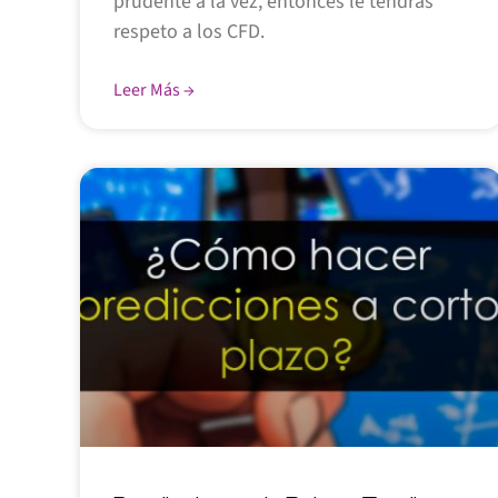
prudente a la vez, entonces le tendrás
respeto a los CFD.
Leer Más →