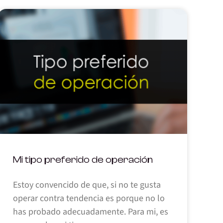
Mi tipo preferido de operación
Estoy convencido de que, si no te gusta
operar contra tendencia es porque no lo
has probado adecuadamente. Para mi, es