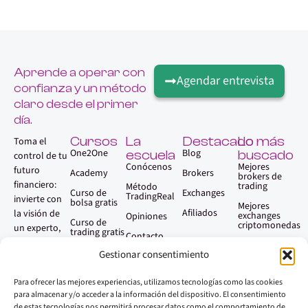
Aprende a operar con
Agendar entrevista
confianza y un método
claro desde el primer
día.
Cursos
La
Destacado
Lo más
Toma el
One2One
Blog
escuela
buscado
control de tu
Conócenos
Mejores
futuro
Academy
Brokers
brokers de
financiero:
trading
Método
Curso de
Exchanges
TradingReal
invierte con
bolsa gratis
Mejores
Afiliados
la visión de
exchanges
Opiniones
Curso de
criptomonedas
un experto,
trading gratis
Contacto
sin necesidad
Qué es el
Gestionar consentimiento
trading
Faq
de serlo.
Aprender
Para ofrecer las mejores experiencias, utilizamos tecnologías como las cookies
trading paso
a paso
para almacenar y/o acceder a la información del dispositivo. El consentimiento
de estas tecnologías nos permitirá procesar datos como el comportamiento de