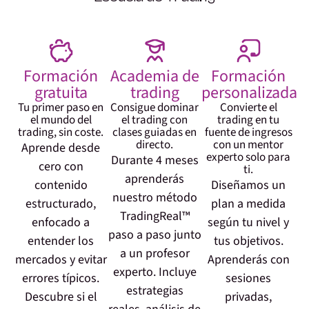
Formación
Academia de
Formación
gratuita
trading
personalizada
Tu primer paso en
Consigue dominar
Convierte el
el mundo del
el trading con
trading en tu
trading, sin coste.
clases guiadas en
fuente de ingresos
directo.
con un mentor
Aprende desde
experto solo para
Durante 4 meses
cero con
ti.
aprenderás
contenido
Diseñamos un
nuestro método
estructurado,
plan a medida
TradingReal™
enfocado a
según tu nivel y
paso a paso junto
entender los
tus objetivos.
a un profesor
mercados y evitar
Aprenderás con
experto. Incluye
errores típicos.
sesiones
estrategias
Descubre si el
privadas,