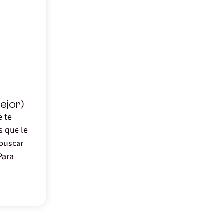
ejor)
 te
s que le
 buscar
Para