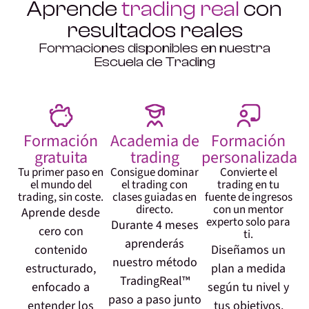
Aprende
trading real
con
resultados reales
Formaciones disponibles en nuestra
Escuela de Trading
Formación
Academia de
Formación
gratuita
trading
personalizada
Tu primer paso en
Consigue dominar
Convierte el
el mundo del
el trading con
trading en tu
trading, sin coste.
clases guiadas en
fuente de ingresos
directo.
con un mentor
Aprende desde
experto solo para
Durante 4 meses
cero con
ti.
aprenderás
contenido
Diseñamos un
nuestro método
estructurado,
plan a medida
TradingReal™
enfocado a
según tu nivel y
paso a paso junto
entender los
tus objetivos.