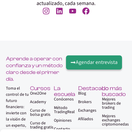
actualizado, cada semana.
Aprende a operar con
Agendar entrevista
confianza y un método
claro desde el primer
día.
Cursos
La
Destacado
Lo más
Toma el
One2One
Blog
escuela
buscado
control de tu
Conócenos
Mejores
futuro
Academy
Brokers
brokers de
financiero:
trading
Método
Curso de
Exchanges
TradingReal
invierte con
bolsa gratis
Mejores
Afiliados
la visión de
exchanges
Opiniones
Curso de
criptomonedas
un experto,
trading gratis
Contacto
sin necesidad