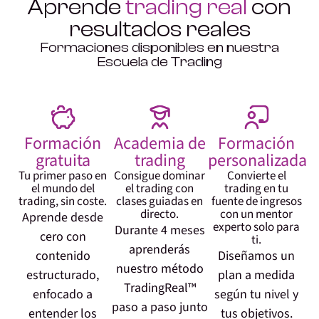
Aprende
trading real
con
resultados reales
Formaciones disponibles en nuestra
Escuela de Trading
Formación
Academia de
Formación
gratuita
trading
personalizada
Tu primer paso en
Consigue dominar
Convierte el
el mundo del
el trading con
trading en tu
trading, sin coste.
clases guiadas en
fuente de ingresos
directo.
con un mentor
Aprende desde
experto solo para
Durante 4 meses
cero con
ti.
aprenderás
contenido
Diseñamos un
nuestro método
estructurado,
plan a medida
TradingReal™
enfocado a
según tu nivel y
paso a paso junto
entender los
tus objetivos.