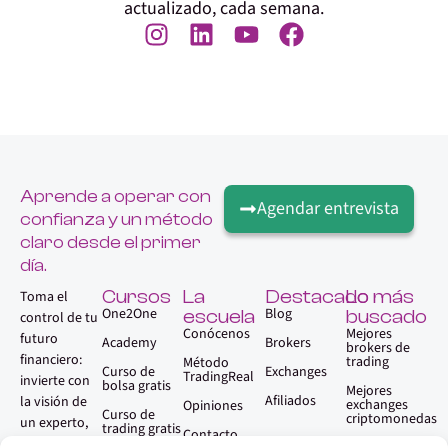
actualizado, cada semana.
Aprende a operar con
Agendar entrevista
confianza y un método
claro desde el primer
día.
Cursos
La
Destacado
Lo más
Toma el
One2One
Blog
escuela
buscado
control de tu
Conócenos
Mejores
futuro
Academy
Brokers
brokers de
financiero:
trading
Método
Curso de
Exchanges
TradingReal
invierte con
bolsa gratis
Mejores
Afiliados
la visión de
exchanges
Opiniones
Curso de
criptomonedas
un experto,
trading gratis
Contacto
sin necesidad